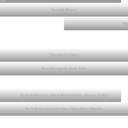
Carmela Shamir
Noa
Charlotte Knobloch
Doris Baumgartl, Sonia Beker
Karla Schöneberg, Noam Rachmilevitch, Dagmar Kübler
Karla Schönebeck, Abraham Peck, Katrin Himmler