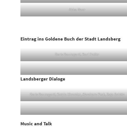
Abba Naor
Eintrag ins Goldene Buch der Stadt Landsberg
Doris Baumgartl, Karl Freller
Landsberger Dialoge
Doris Baumgartl, Katrin Himmler, Abraham Peck, Soja Schätz
Music and Talk