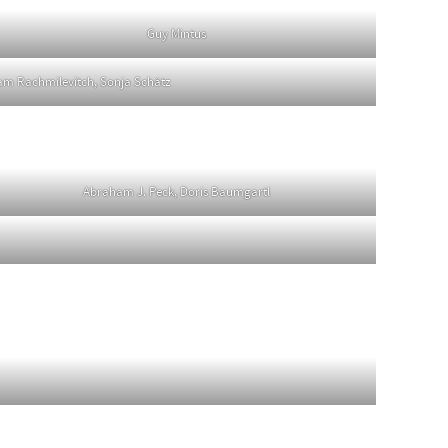
Guy Mintus
m Rachmilevitch, Sonja Schätz
Abraham J. Peck, Doris Baumgartl