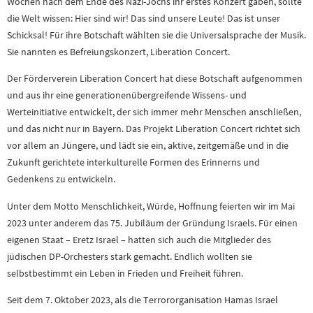
Wochen nach dem Ende des Nazi-Jochs ihr erstes Konzert gaben, sollte
die Welt wissen: Hier sind wir! Das sind unsere Leute! Das ist unser
Schicksal! Für ihre Botschaft wählten sie die Universalsprache der Musik.
Sie nannten es Befreiungskonzert, Liberation Concert.
Der Förderverein Liberation Concert hat diese Botschaft aufgenommen
und aus ihr eine generationenübergreifende Wissens- und
Werteinitiative entwickelt, der sich immer mehr Menschen anschließen,
und das nicht nur in Bayern. Das Projekt Liberation Concert richtet sich
vor allem an Jüngere, und lädt sie ein, aktive, zeitgemäße und in die
Zukunft gerichtete interkulturelle Formen des Erinnerns und
Gedenkens zu entwickeln.
Unter dem Motto Menschlichkeit, Würde, Hoffnung feierten wir im Mai
2023 unter anderem das 75. Jubiläum der Gründung Israels. Für einen
eigenen Staat – Eretz Israel – hatten sich auch die Mitglieder des
jüdischen DP-Orchesters stark gemacht. Endlich wollten sie
selbstbestimmt ein Leben in Frieden und Freiheit führen.
Seit dem 7. Oktober 2023, als die Terrororganisation Hamas Israel